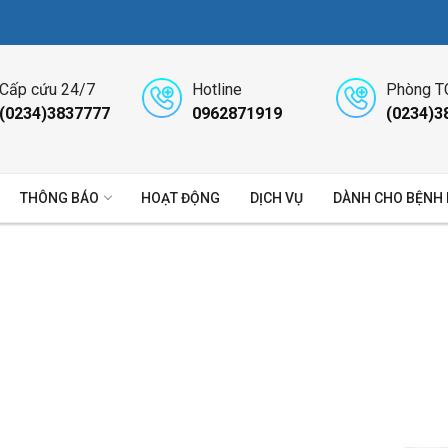
Cấp cứu 24/7
Hotline
Phòng T
(0234)3837777
0962871919
(0234)3
THÔNG BÁO
HOẠT ĐỘNG
DỊCH VỤ
DÀNH CHO BỆNH