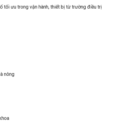
ối ưu trong vận hành, thiết bị từ trường điều trị
và nông
 khoa