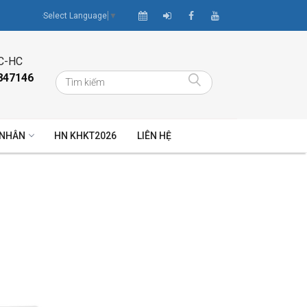
Select Language
▼
C-HC
847146
 NHÂN
HN KHKT2026
LIÊN HỆ