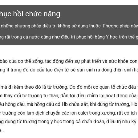
Phục hồi chức năng
g những phương pháp điều trị không sử dụng thuốc. Phương pháp nà
rãi trong cả nước cũng như điều trị phục hồi bằng Y học trên thế gi
bào của cơ thể sống, tác động đến sự phát triển và sức khỏe con
ng ít trong đó do cấu tạo điện từ sẽ sản sinh ra dòng điện sinh h
mà đi kèm theo đó là từ trường. Do đó mỗi cơ quan tổ chức đều t
 thay đổi từ trường tự thân, dẫn tới điều chỉnh lại hoạt động của
iều hồng cầu, mà hồng cầu có Hb chứa sắt, khi dùng từ trường, Hb
ừ trường còn làm dịch chuyển các ion calci trong xương, rất có ích
g dụng từ trường trong y học trong cả chẩn đoán, điều trị như kỹ
ỏe…