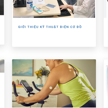
GIỚI THIỆU KỸ THUẬT ĐIỆN CƠ ĐỒ