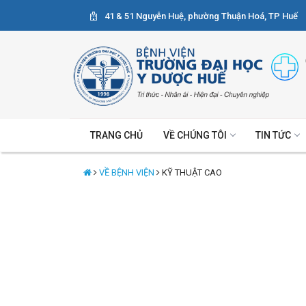
41 & 51 Nguyễn Huệ, phường Thuận Hoá, TP Huế
TRANG CHỦ
VỀ CHÚNG TÔI
TIN TỨC
VỀ BỆNH VIỆN
KỸ THUẬT CAO