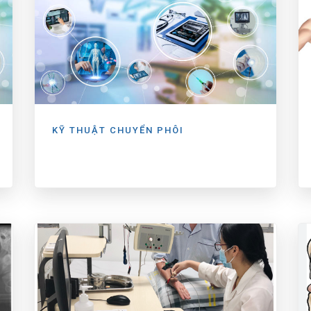
KỸ THUẬT CHUYỂN PHÔI