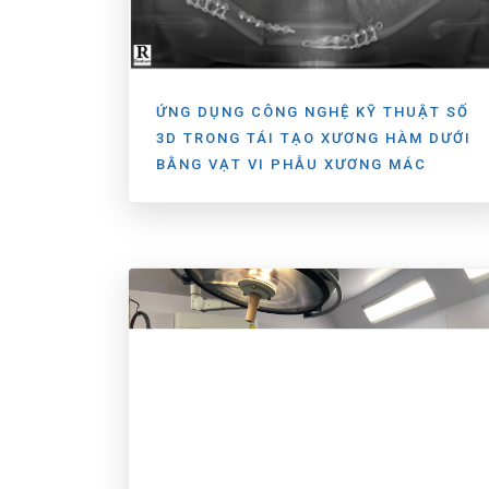
ỨNG DỤNG CÔNG NGHỆ KỸ THUẬT SỐ
3D TRONG TÁI TẠO XƯƠNG HÀM DƯỚI
BẰNG VẠT VI PHẪU XƯƠNG MÁC