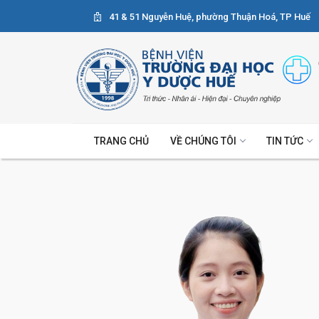
41 & 51 Nguyễn Huệ, phường Thuận Hoá, TP Huế
TRANG CHỦ
VỀ CHÚNG TÔI
TIN TỨC