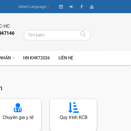
Select Language
▼
C-HC
847146
 NHÂN
HN KHKT2026
LIÊN HỆ
n
Chuyên gia y tế
Quy trình KCB