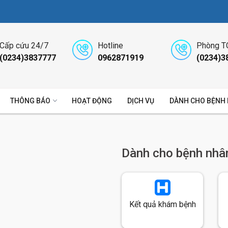
Cấp cứu 24/7
Hotline
Phòng T
(0234)3837777
0962871919
(0234)3
THÔNG BÁO
HOẠT ĐỘNG
DỊCH VỤ
DÀNH CHO BỆNH
Dành cho bệnh nhâ
Kết quả khám bệnh