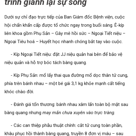
trình giành lại sự sống
Dưới sự chỉ đạo trực tiếp của Ban Giám đốc Bệnh viện, cuộc
hội chẩn khẩn cấp được tổ chức ngay trong buổi sáng. Ê-kíp
liên khoa gồm Phụ Sản – Gây mê hồi sức – Ngoại Tiết niệu –
Ngoại Tiêu hoá – Huyết học nhanh chóng bắt tay vào cuộc.
- Kíp Ngoại Tiết niệu: đặt JJ niệu quản hai bên để bảo vệ
niệu quản và hỗ trợ bóc tách bàng quang.
- Kíp Phụ Sản: mổ lấy thai qua đường mổ dọc thân tử cung,
phía trên bánh nhau – một bé gái 3,1 kg khỏe mạnh cất tiếng
khóc chào đời.
- Đánh giá tổn thương: bánh nhau xâm lấn toàn bộ mặt sau
bàng quang nhưng
may mắn chưa xuyên vào trực tràng.
- Các can thiệp phẫu thuật chính: cắt tử cung toàn phần,
khâu phục hồi thành bàng quang, truyền 8 đơn vị máu – sau