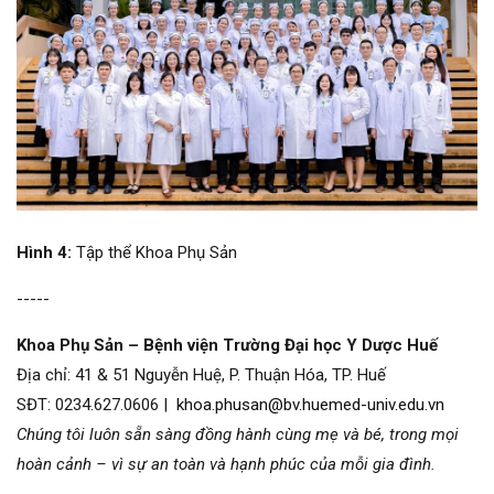
Hình
4:
Tập thể Khoa Phụ Sản
-----
Khoa Phụ Sản – Bệnh viện Trường Đại học Y Dược Huế
Địa chỉ: 41 & 51 Nguyễn Huệ, P. Thuận Hóa, TP. Huế
SĐT: 0234.627.0606 |
khoa.phusan@bv.huemed-univ.edu.vn
Chúng tôi luôn sẵn sàng đồng hành cùng mẹ và bé, trong mọi
hoàn cảnh – vì sự an toàn và hạnh phúc của mỗi gia đình.