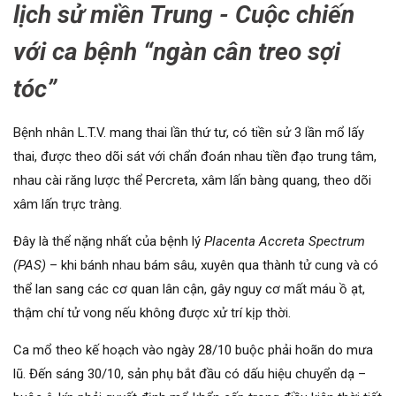
lịch sử miền Trung -
Cuộc chiến
với ca bệnh “ngàn cân treo sợi
tóc”
Bệnh nhân L.T.V. mang thai lần thứ tư, có tiền sử 3 lần mổ lấy
thai, được theo dõi sát với chẩn đoán nhau tiền đạo trung tâm,
nhau cài răng lược thể Percreta, xâm lấn bàng quang, theo dõi
xâm lấn trực tràng.
Đây là thể nặng nhất của bệnh lý
Placenta Accreta Spectrum
(PAS)
– khi bánh nhau bám sâu, xuyên qua thành tử cung và có
thể lan sang các cơ quan lân cận, gây nguy cơ mất máu ồ ạt,
thậm chí tử vong nếu không được xử trí kịp thời.
Ca mổ theo kế hoạch vào ngày 28/10 buộc phải hoãn do mưa
lũ. Đến sáng 30/10, sản phụ bắt đầu có dấu hiệu chuyển dạ –