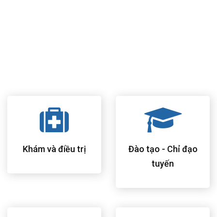
học giúp bệnh nhân cảm thấy thuận tiện và thoải mái nhất.
Khám bệnh theo mô hình phòng khám bác sĩ gia đình của
Hoa Kỳ, chăm sóc và theo dõi sức khỏe toàn diện cho tất cả
thành viên trong gia đình.
Đội ngũ bác sĩ, điều dưỡng và nhân viên bệnh viện có nhiều
kinh nghiệm, trình độ chuyên môn cao và hết lòng vì bệnh
nhân.
Khám và điều trị
Đào tạo - Chỉ đạo
tuyến