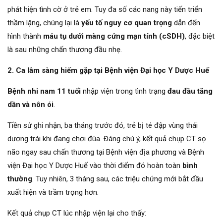
phát hiện tình cờ ở trẻ em. Tuy đa số các nang này tiến triển
thầm lặng, chúng lại là
yếu tố nguy cơ quan trọng
dẫn đến
hình thành
máu tụ dưới màng cứng mạn tính (cSDH)
, đặc biệt
là sau những chấn thương đầu nhẹ.
2.
Ca lâm sàng hiếm gặp tại Bệnh viện Đại học Y Dược Huế
B
ệnh nhi nam 11 tuổi
nhập viện trong tình trạng
đau đầu tăng
dần và nôn ói
.
Tiền sử ghi nhận, ba tháng trước đó, trẻ bị té đập vùng thái
dương trái khi đang chơi đùa. Đáng chú ý, kết quả chụp CT sọ
não ngay sau chấn thương tại Bệnh viện địa phương và Bệnh
viện Đại học Y Dược Huế vào thời điểm đó hoàn toàn
bình
thường
. Tuy nhiên, 3 tháng sau, các triệu chứng mới bắt đầu
xuất hiện và trầm trọng hơn.
Kết quả chụp CT lúc nhập viện lại cho thấy: