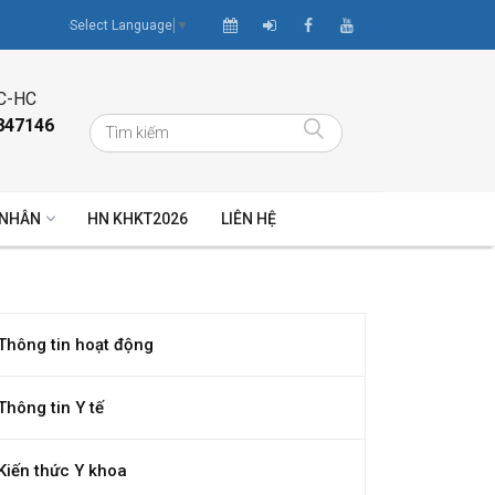
Select Language
▼
C-HC
847146
 NHÂN
HN KHKT2026
LIÊN HỆ
Thông tin hoạt động
Thông tin Y tế
Kiến thức Y khoa