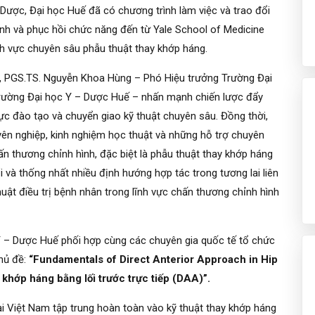
Dược, Đại học Huế đã có chương trình làm việc và trao đổi
ình và phục hồi chức năng đến từ Yale School of Medicine
ĩnh vực chuyên sâu phẫu thuật thay khớp háng.
26, PGS.TS. Nguyễn Khoa Hùng – Phó Hiệu trưởng Trường Đại
Trường Đại học Y – Dược Huế – nhấn mạnh chiến lược đẩy
ực đào tạo và chuyển giao kỹ thuật chuyên sâu. Đồng thời,
ên nghiệp, kinh nghiệm học thuật và những hỗ trợ chuyên
n thương chỉnh hình, đặc biệt là phẫu thuật thay khớp háng
ổi và thống nhất nhiều định hướng hợp tác trong tương lai liên
ật điều trị bệnh nhân trong lĩnh vực chấn thương chỉnh hình
Y – Dược Huế phối hợp cùng các chuyên gia quốc tế tổ chức
chủ đề:
“Fundamentals of Direct Anterior Approach in Hip
khớp háng bằng lối trước trực tiếp (DAA)”.
 Việt Nam tập trung hoàn toàn vào kỹ thuật thay khớp háng