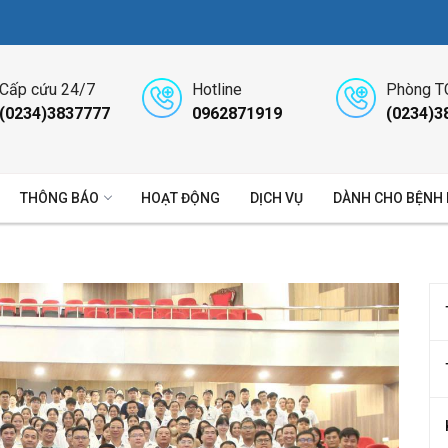
Cấp cứu 24/7
Hotline
Phòng T
(0234)3837777
0962871919
(0234)3
THÔNG BÁO
HOẠT ĐỘNG
DỊCH VỤ
DÀNH CHO BỆNH