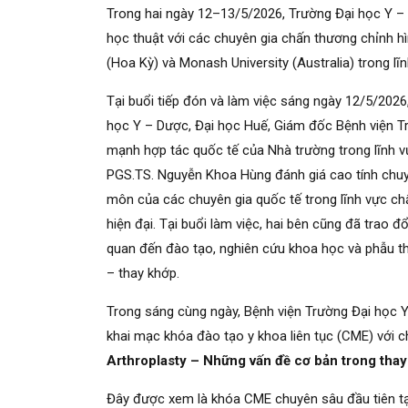
Trong hai ngày 12–13/5/2026, Trường Đại học Y – 
học thuật với các chuyên gia chấn thương chỉnh h
(Hoa Kỳ) và Monash University (Australia) trong l
Tại buổi tiếp đón và làm việc sáng ngày 12/5/20
học Y – Dược, Đại học Huế, Giám đốc Bệnh viện 
mạnh hợp tác quốc tế của Nhà trường trong lĩnh v
PGS.TS. Nguyễn Khoa Hùng đánh giá cao tính chuy
môn của các chuyên gia quốc tế trong lĩnh vực chấ
hiện đại. Tại buổi làm việc, hai bên cũng đã trao đ
quan đến đào tạo, nghiên cứu khoa học và phẫu thu
– thay khớp.
Trong sáng cùng ngày, Bệnh viện Trường Đại học 
khai mạc khóa đào tạo y khoa liên tục (CME) với 
Arthroplasty – Những vấn đề cơ bản trong thay 
Đây được xem là khóa CME chuyên sâu đầu tiên tại