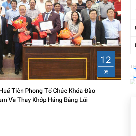
12
TH
T
05
 Huế Tiên Phong Tổ Chức Khóa Đào
Nam Về Thay Khớp Háng Bằng Lối