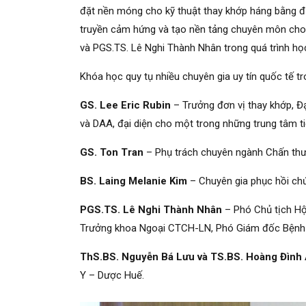
đặt nền móng cho kỹ thuật thay khớp háng bằng 
truyền cảm hứng và tạo nền tảng chuyên môn cho n
và PGS.TS. Lê Nghi Thành Nhân trong quá trình học
Khóa học quy tụ nhiều chuyên gia uy tín quốc tế t
GS. Lee Eric Rubin
– Trưởng đơn vị thay khớp, Đạ
và DAA, đại diện cho một trong những trung tâm t
GS. Ton Tran
– Phụ trách chuyên ngành Chấn thươ
BS. Laing Melanie Kim
– Chuyên gia phục hồi chứ
PGS.TS. Lê Nghi Thành Nhân
– Phó Chủ tịch Hộ
Trưởng khoa Ngoại CTCH-LN, Phó Giám đốc Bệnh 
ThS.BS. Nguyễn Bá Lưu và TS.BS. Hoàng Đình
Y – Dược Huế.