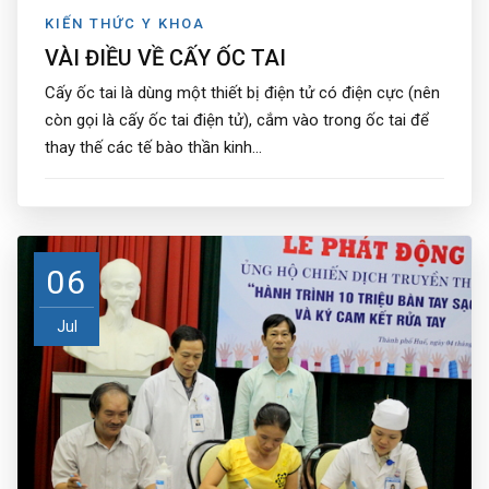
KIẾN THỨC Y KHOA
VÀI ĐIỀU VỀ CẤY ỐC TAI
Cấy ốc tai là dùng một thiết bị điện tử có điện cực (nên
còn gọi là cấy ốc tai điện tử), cắm vào trong ốc tai để
thay thế các tế bào thần kinh...
06
Jul