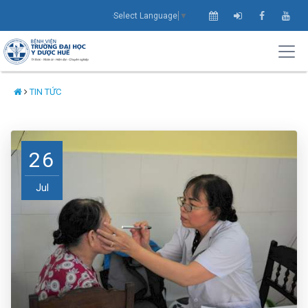
Select Language
▼
TIN TỨC
26
Jul