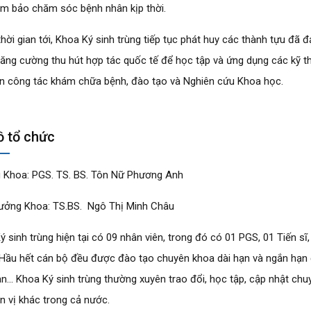
ảm bảo chăm sóc bệnh nhân kịp thời.
thời gian tới, Khoa Ký sinh trùng tiếp tục phát huy các thành tựu đã
tăng cường thu hút hợp tác quốc tế để học tập và ứng dụng các kỹ th
n công tác khám chữa bệnh, đào tạo và Nghiên cứu Khoa học.
ồ tổ chức
 Khoa: PGS. TS. BS. Tôn Nữ Phương Anh
ưởng Khoa: TS.BS. Ngô Thị Minh Châu
ý sinh trùng hiện tại có 09 nhân viên, trong đó có 01 PGS, 01 Tiến s
Hầu hết cán bộ đều được đào tạo chuyên khoa dài hạn và ngắn hạn 
an… Khoa Ký sinh trùng thường xuyên trao đổi, học tập, cập nhật chu
n vị khác trong cả nước.