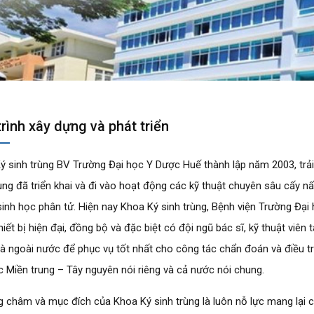
rình xây dựng và phát triển
ý sinh trùng BV Trường Đại học Y Dược Huế thành lập năm 2003, trải
rùng đã triển khai và đi vào hoạt động các kỹ thuật chuyên sâu cấy 
 sinh học phân tử. Hiện nay Khoa Ký sinh trùng, Bệnh viện Trường Đạ
hiết bị hiện đại, đồng bộ và đặc biệt có đội ngũ bác sĩ, kỹ thuật vi
và ngoài nước để phục vụ tốt nhất cho công tác chẩn đoán và điều t
c Miền trung – Tây nguyên nói riêng và cả nước nói chung.
 châm và mục đích của Khoa Ký sinh trùng là luôn nỗ lực mang lại 