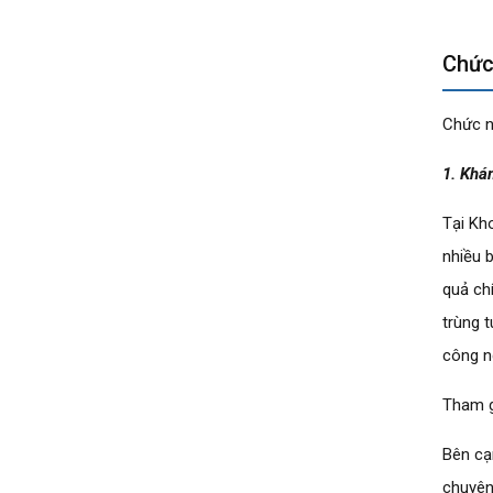
Chức
Chức n
1. Khá
Tại Kh
nhiều 
quả ch
trùng 
công n
Tham g
Bên cạ
chuyên