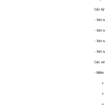
Các kỹ
- Xét 
- Xét n
- Xét 
- Xét 
Các xé
- Miễn
+ Sán
+ Am
+ Giu