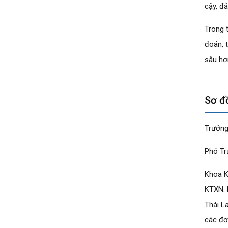
cậy, đ
Trong 
đoán, 
sâu hơ
Sơ đ
Trưởng
Phó Tr
Khoa K
KTXN. 
Thái L
các đơ