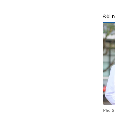
Đội 
Phó G