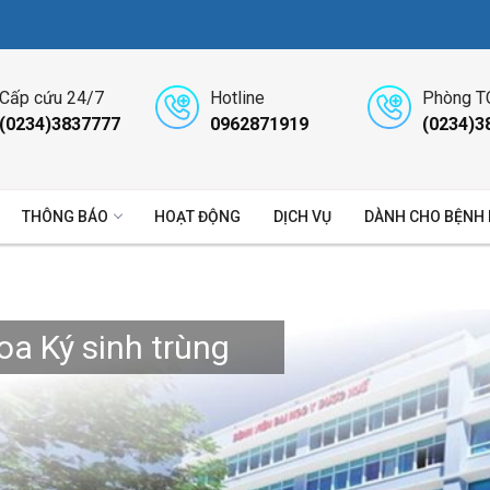
Cấp cứu 24/7
Hotline
Phòng T
(0234)3837777
0962871919
(0234)3
THÔNG BÁO
HOẠT ĐỘNG
DỊCH VỤ
DÀNH CHO BỆNH
oa Ký sinh trùng