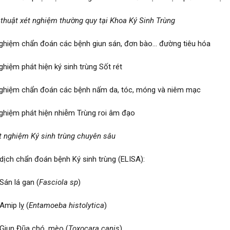
 thuật xét nghiệm thường quy tại Khoa Ký Sinh Trùng
nghiệm chẩn đoán các bệnh giun sán, đơn bào… đường tiêu hóa
ghiệm phát hiện ký sinh trùng Sốt rét
nghiệm chẩn đoán các bệnh nấm da, tóc, móng và niêm mạc
nghiệm phát hiện nhiễm Trùng roi âm đạo
t nghiệm Ký sinh trùng chuyên sâu
 dịch chẩn đoán bệnh Ký sinh trùng (ELISA):
 lá gan (
Fasciola sp
)
ip lỵ (
Entamoeba histolytica
)
n Đũa chó, mèo (
Toxocara canis
),