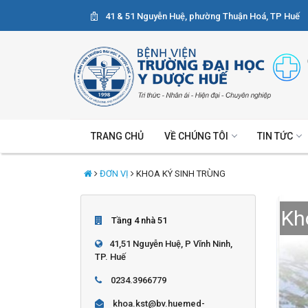
41 & 51 Nguyễn Huệ, phường Thuận Hoá, TP Huế
TRANG CHỦ
VỀ CHÚNG TÔI
TIN TỨC
ĐƠN VỊ
KHOA KÝ SINH TRÙNG
Kh
Tầng 4 nhà 51
41,51 Nguyễn Huệ, P Vĩnh Ninh,
TP. Huế
0234.3966779
khoa.kst@bv.huemed-