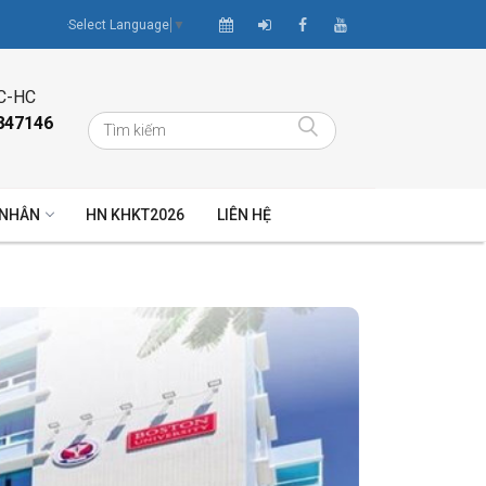
Select Language
▼
C-HC
847146
 NHÂN
HN KHKT2026
LIÊN HỆ