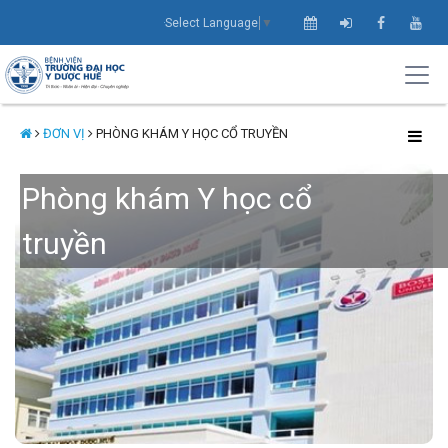
Select Language
▼
ĐƠN VỊ
PHÒNG KHÁM Y HỌC CỔ TRUYỀN
Phòng khám Y học cổ
truyền