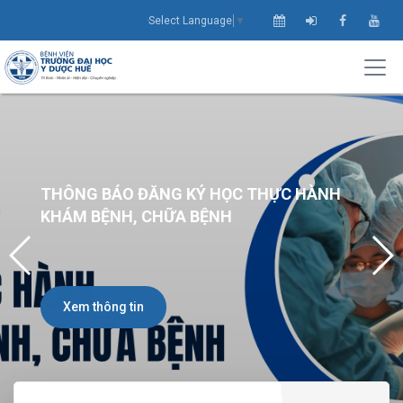
Select Language
▼
THÔNG BÁO ĐĂNG KÝ HỌC THỰC HÀNH
KHÁM BỆNH, CHỮA BỆNH
Xem thông tin