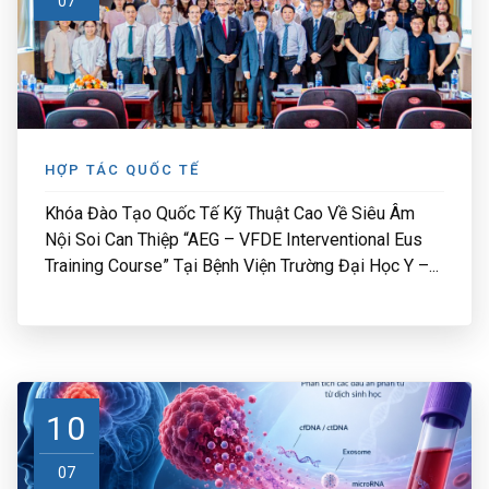
07
HỢP TÁC QUỐC TẾ
Khóa Đào Tạo Quốc Tế Kỹ Thuật Cao Về Siêu Âm
Nội Soi Can Thiệp “AEG – VFDE Interventional Eus
Training Course” Tại Bệnh Viện Trường Đại Học Y –...
10
07