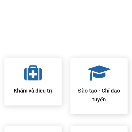
học giúp bệnh nhân cảm thấy thuận tiện và thoải mái nhất.
Khám bệnh theo mô hình phòng khám bác sĩ gia đình của
Hoa Kỳ, chăm sóc và theo dõi sức khỏe toàn diện cho tất cả
thành viên trong gia đình.
Đội ngũ bác sĩ, điều dưỡng và nhân viên bệnh viện có nhiều
kinh nghiệm, trình độ chuyên môn cao và hết lòng vì bệnh
nhân.
Khám và điều trị
Đào tạo - Chỉ đạo
tuyến