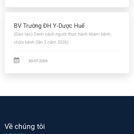
BV Trường ĐH Y-Dược Huế
(Đào tạo) Danh sách người thực hành khám bệnh,
chữa bệnh (lần 2 năm 2026)
30-07-2026
Về chúng tôi