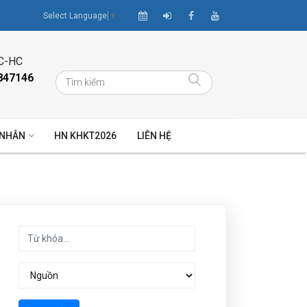
Select Language
▼
C-HC
847146
 NHÂN
HN KHKT2026
LIÊN HỆ