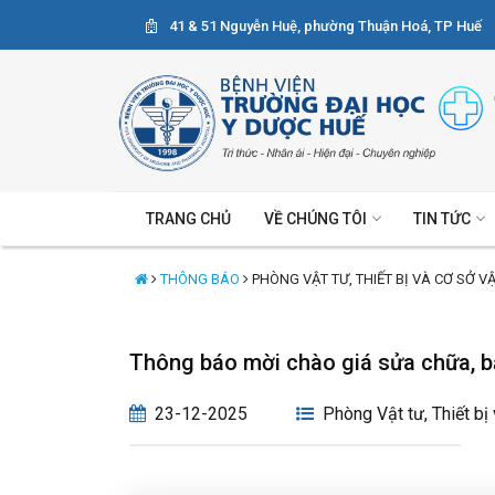
41 & 51 Nguyễn Huệ, phường Thuận Hoá, TP Huế
TRANG CHỦ
VỀ CHÚNG TÔI
TIN TỨC
THÔNG BÁO
PHÒNG VẬT TƯ, THIẾT BỊ VÀ CƠ SỞ V
Thông báo mời chào giá sửa chữa, 
23-12-2025
Phòng Vật tư, Thiết bị