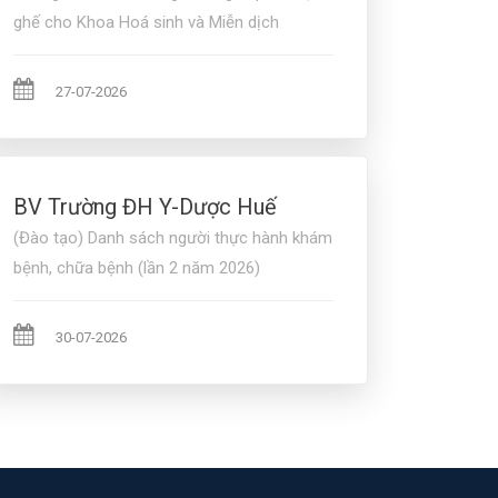
ghế cho Khoa Hoá sinh và Miễn dịch
27-07-2026
BV Trường ĐH Y-Dược Huế
(Đào tạo) Danh sách người thực hành khám
bệnh, chữa bệnh (lần 2 năm 2026)
30-07-2026