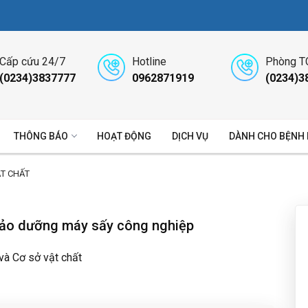
Cấp cứu 24/7
Hotline
Phòng T
(0234)3837777
0962871919
(0234)3
THÔNG BÁO
HOẠT ĐỘNG
DỊCH VỤ
DÀNH CHO BỆNH
ẬT CHẤT
bảo dưỡng máy sấy công nghiệp
 và Cơ sở vật chất