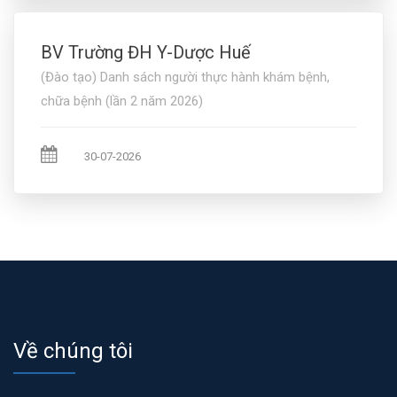
BV Trường ĐH Y-Dược Huế
(Đào tạo) Danh sách người thực hành khám bệnh,
chữa bệnh (lần 2 năm 2026)
30-07-2026
Về chúng tôi