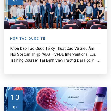
07
HỢP TÁC QUỐC TẾ
Khóa Đào Tạo Quốc Tế Kỹ Thuật Cao Về Siêu Âm
Nội Soi Can Thiệp “AEG – VFDE Interventional Eus
Training Course” Tại Bệnh Viện Trường Đại Học Y –...
10
07