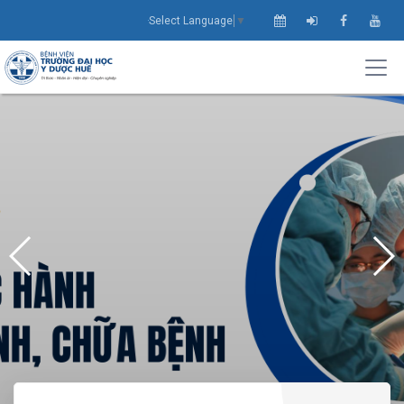
Select Language
▼
THÔNG BÁO ĐĂNG KÝ HỌC THỰC HÀNH
KHÁM BỆNH, CHỮA BỆNH
Xem thông tin