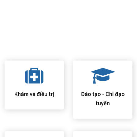
học giúp bệnh nhân cảm thấy thuận tiện và thoải mái nhất.
Khám bệnh theo mô hình phòng khám bác sĩ gia đình của
Hoa Kỳ, chăm sóc và theo dõi sức khỏe toàn diện cho tất cả
thành viên trong gia đình.
Đội ngũ bác sĩ, điều dưỡng và nhân viên bệnh viện có nhiều
kinh nghiệm, trình độ chuyên môn cao và hết lòng vì bệnh
nhân.
Khám và điều trị
Đào tạo - Chỉ đạo
tuyến