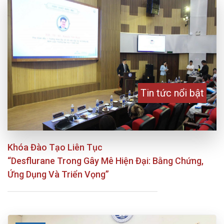
Tin tức nổi bật
Khóa Đào Tạo Liên Tục
“Desflurane Trong Gây Mê Hiện Đại: Bằng Chứng,
Ứng Dụng Và Triển Vọng”