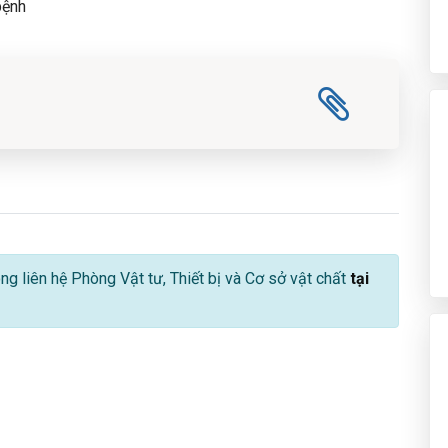
bệnh
lòng liên hệ Phòng Vật tư, Thiết bị và Cơ sở vật chất
tại