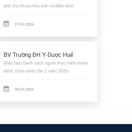
ghế cho Khoa Hoá sinh và Miễn dịch
27-07-2026
BV Trường ĐH Y-Dược Huế
(Đào tạo) Danh sách người thực hành khám
bệnh, chữa bệnh (lần 2 năm 2026)
30-07-2026