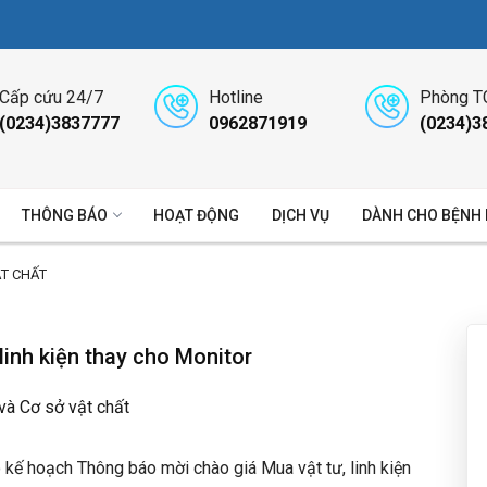
Cấp cứu 24/7
Hotline
Phòng T
(0234)3837777
0962871919
(0234)3
THÔNG BÁO
HOẠT ĐỘNG
DỊCH VỤ
DÀNH CHO BỆNH
ẬT CHẤT
linh kiện thay cho Monitor
 và Cơ sở vật chất
kế hoạch Thông báo mời chào giá Mua vật tư, linh kiện