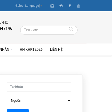
Select Language
▼
C-HC
847146
 NHÂN
HN KHKT2026
LIÊN HỆ