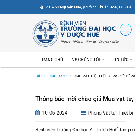
41 & 51 Nguyễn Huệ, phường Thuận Hoá, TP Huế
TRANG CHỦ
VỀ CHÚNG TÔI
TIN TỨC
THÔNG BÁO
PHÒNG VẬT TƯ, THIẾT BỊ VÀ CƠ SỞ V
Thông báo mời chào giá Mua vật tư, 
10-05-2024
Phòng Vật tư, Thiết bị
Bệnh viện Trường Đại học Y - Dược Huế đang có 