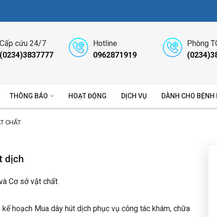
Cấp cứu 24/7
Hotline
Phòng T
(0234)3837777
0962871919
(0234)3
THÔNG BÁO
HOẠT ĐỘNG
DỊCH VỤ
DÀNH CHO BỆNH
ẬT CHẤT
t dịch
 và Cơ sở vật chất
 kế hoạch Mua dây hút dịch phục vụ công tác khám, chữa