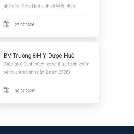
ghế cho Khoa Hoá sinh và Miễn dịch
27-07-2026
BV Trường ĐH Y-Dược Huế
(Đào tạo) Danh sách người thực hành khám
bệnh, chữa bệnh (lần 2 năm 2026)
30-07-2026