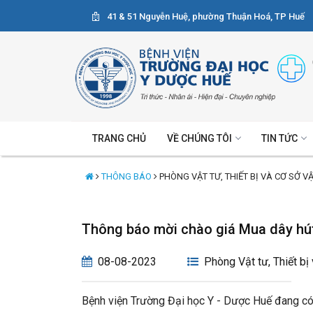
41 & 51 Nguyễn Huệ, phường Thuận Hoá, TP Huế
TRANG CHỦ
VỀ CHÚNG TÔI
TIN TỨC
THÔNG BÁO
PHÒNG VẬT TƯ, THIẾT BỊ VÀ CƠ SỞ V
Thông báo mời chào giá Mua dây hú
08-08-2023
Phòng Vật tư, Thiết bị
Bệnh viện Trường Đại học Y - Dược Huế đang có