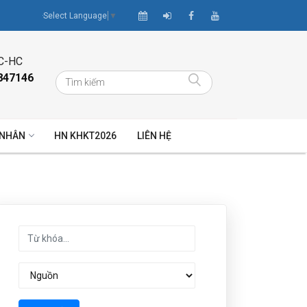
Select Language
▼
C-HC
847146
 NHÂN
HN KHKT2026
LIÊN HỆ