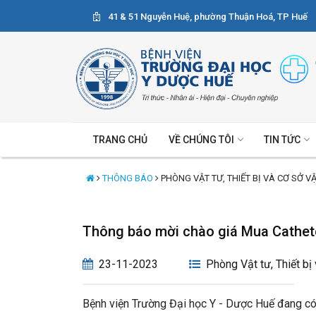
41 & 51 Nguyễn Huệ, phường Thuận Hoá, TP Huế
TRANG CHỦ
VỀ CHÚNG TÔI
TIN TỨC
THÔNG BÁO
PHÒNG VẬT TƯ, THIẾT BỊ VÀ CƠ SỞ V
Thông báo mời chào giá Mua Cathete
23-11-2023
Phòng Vật tư, Thiết bị
Bệnh viện Trường Đại học Y - Dược Huế đang có