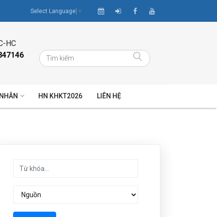
Select Language
▼
C-HC
847146
 NHÂN
HN KHKT2026
LIÊN HỆ