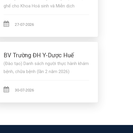
ghế cho Khoa Hoá sinh và Miễn dịch
27-07-2026
BV Trường ĐH Y-Dược Huế
(Đào tạo) Danh sách người thực hành khám
bệnh, chữa bệnh (lần 2 năm 2026)
30-07-2026