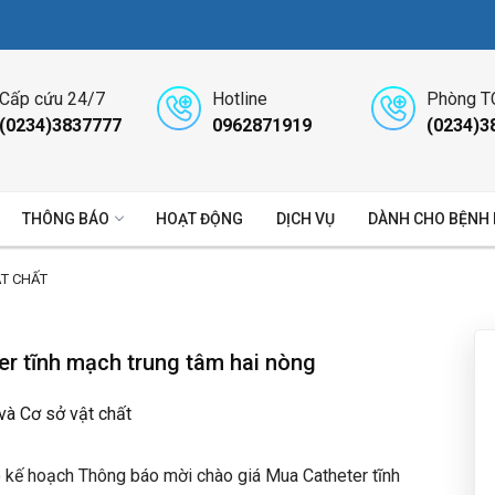
Cấp cứu 24/7
Hotline
Phòng T
(0234)3837777
0962871919
(0234)3
THÔNG BÁO
HOẠT ĐỘNG
DỊCH VỤ
DÀNH CHO BỆNH
ẬT CHẤT
r tĩnh mạch trung tâm hai nòng
 và Cơ sở vật chất
 kế hoạch Thông báo mời chào giá Mua Catheter tĩnh