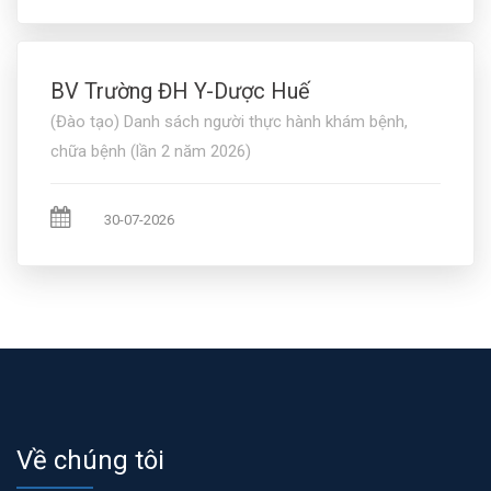
BV Trường ĐH Y-Dược Huế
(Đào tạo) Danh sách người thực hành khám bệnh,
chữa bệnh (lần 2 năm 2026)
30-07-2026
Về chúng tôi