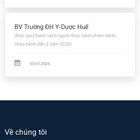
BV Trường ĐH Y-Dược Huế
(Đào tạo) Danh sách người thực hành khám bệnh,
chữa bệnh (lần 2 năm 2026)
30-07-2026
Về chúng tôi