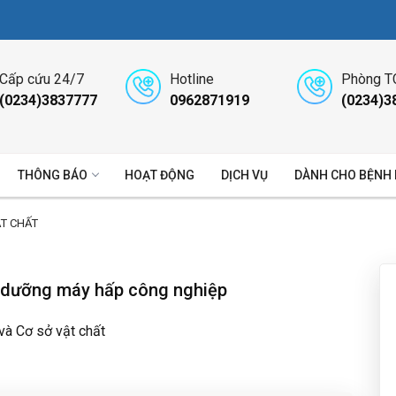
Cấp cứu 24/7
Hotline
Phòng T
(0234)3837777
0962871919
(0234)3
THÔNG BÁO
HOẠT ĐỘNG
DỊCH VỤ
DÀNH CHO BỆNH
ẬT CHẤT
o dưỡng máy hấp công nghiệp
 và Cơ sở vật chất