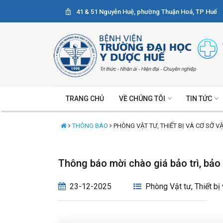
41 & 51 Nguyễn Huệ, phường Thuận Hoá, TP Huế
TRANG CHỦ
VỀ CHÚNG TÔI
TIN TỨC
THÔNG BÁO
PHÒNG VẬT TƯ, THIẾT BỊ VÀ CƠ SỞ V
Thông báo mời chào giá bảo trì, bả
23-12-2025
Phòng Vật tư, Thiết bị