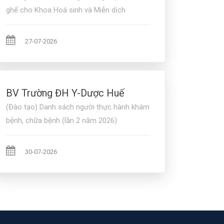
ghế cho Khoa Hoá sinh và Miễn dịch
27-07-2026
BV Trường ĐH Y-Dược Huế
(Đào tạo) Danh sách người thực hành khám
bệnh, chữa bệnh (lần 2 năm 2026)
30-07-2026