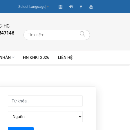
Select Language
▼
C-HC
847146
 NHÂN
HN KHKT2026
LIÊN HỆ