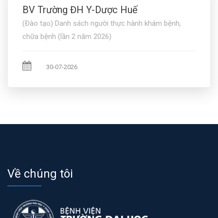
BV Trường ĐH Y-Dược Huế
(Đào tạo) Danh sách người thực hành khám bệnh,
chữa bệnh (lần 2 năm 2026)
30-07-2026
Về chúng tôi