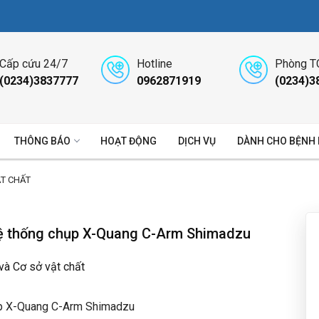
Cấp cứu 24/7
Hotline
Phòng T
(0234)3837777
0962871919
(0234)3
THÔNG BÁO
HOẠT ĐỘNG
DỊCH VỤ
DÀNH CHO BỆNH
ẬT CHẤT
hệ thống chụp X-Quang C-Arm Shimadzu
 và Cơ sở vật chất
ụp X-Quang C-Arm Shimadzu