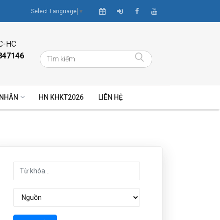
Select Language
▼
C-HC
847146
 NHÂN
HN KHKT2026
LIÊN HỆ