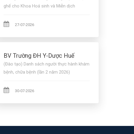
ghế cho Khoa Hoá sinh và Miễn dịch
27-07-2026
BV Trường ĐH Y-Dược Huế
(Đào tạo) Danh sách người thực hành khám
bệnh, chữa bệnh (lần 2 năm 2026)
30-07-2026