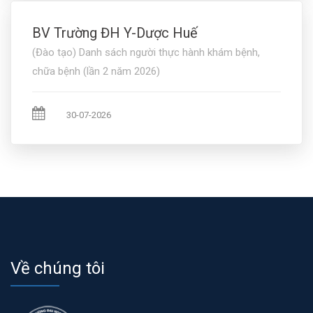
BV Trường ĐH Y-Dược Huế
(Đào tạo) Danh sách người thực hành khám bệnh,
chữa bệnh (lần 2 năm 2026)
30-07-2026
Về chúng tôi