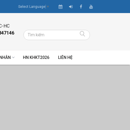
Select Language
▼
C-HC
847146
 NHÂN
HN KHKT2026
LIÊN HỆ