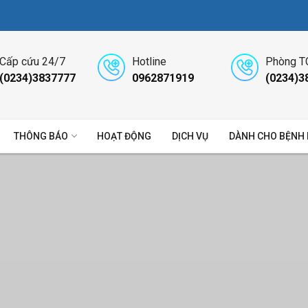
Cấp cứu 24/7
Hotline
Phòng T
(0234)3837777
0962871919
(0234)3
THÔNG BÁO
HOẠT ĐỘNG
DỊCH VỤ
DÀNH CHO BỆNH