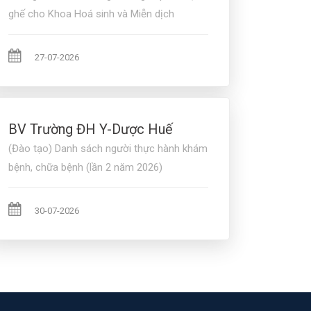
ghế cho Khoa Hoá sinh và Miễn dịch
27-07-2026
BV Trường ĐH Y-Dược Huế
(Đào tạo) Danh sách người thực hành khám
bệnh, chữa bệnh (lần 2 năm 2026)
30-07-2026