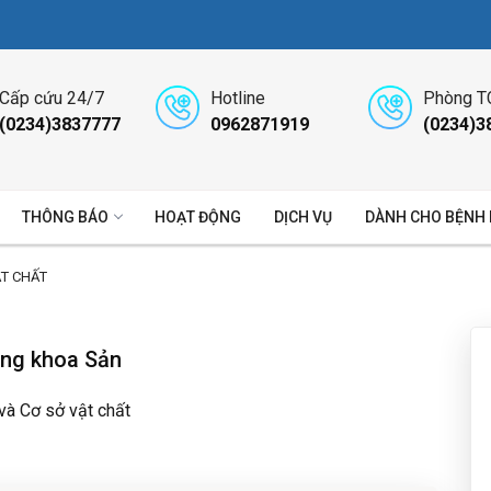
Cấp cứu 24/7
Hotline
Phòng T
(0234)3837777
0962871919
(0234)3
THÔNG BÁO
HOẠT ĐỘNG
DỊCH VỤ
DÀNH CHO BỆNH
ẬT CHẤT
ầng khoa Sản
 và Cơ sở vật chất