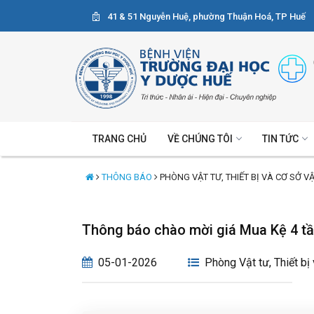
41 & 51 Nguyễn Huệ, phường Thuận Hoá, TP Huế
TRANG CHỦ
VỀ CHÚNG TÔI
TIN TỨC
THÔNG BÁO
PHÒNG VẬT TƯ, THIẾT BỊ VÀ CƠ SỞ V
Thông báo chào mời giá Mua Kệ 4 t
05-01-2026
Phòng Vật tư, Thiết bị