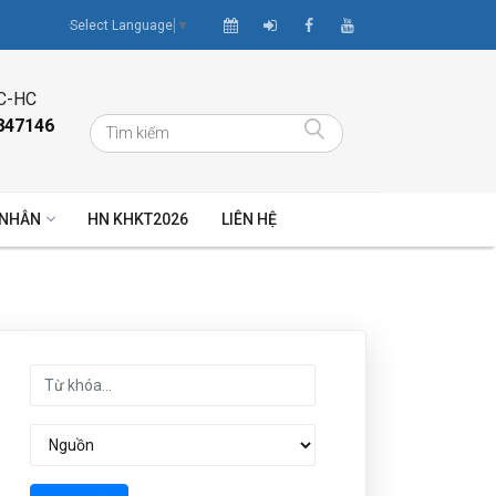
Select Language
▼
C-HC
847146
 NHÂN
HN KHKT2026
LIÊN HỆ