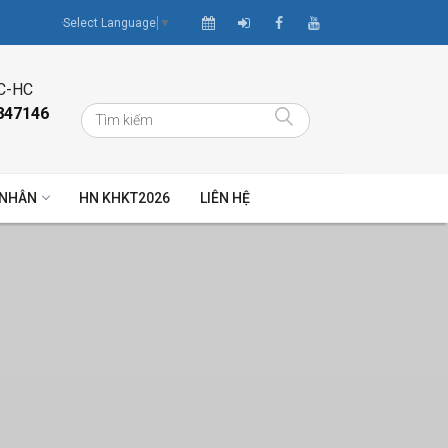
Select Language
▼
C-HC
847146
 NHÂN
HN KHKT2026
LIÊN HỆ