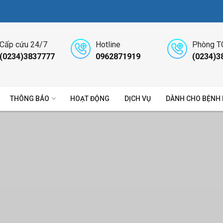
Cấp cứu 24/7
Hotline
Phòng T
(0234)3837777
0962871919
(0234)3
THÔNG BÁO
HOẠT ĐỘNG
DỊCH VỤ
DÀNH CHO BỆNH