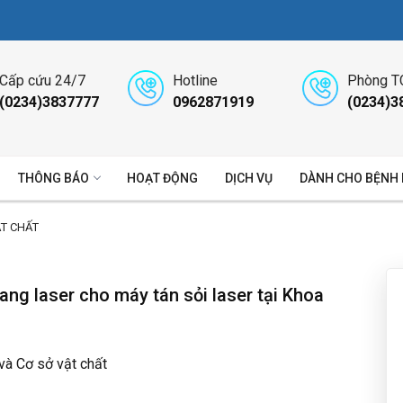
Cấp cứu 24/7
Hotline
Phòng T
(0234)3837777
0962871919
(0234)3
THÔNG BÁO
HOẠT ĐỘNG
DỊCH VỤ
DÀNH CHO BỆNH
ẬT CHẤT
ng laser cho máy tán sỏi laser tại Khoa
 và Cơ sở vật chất