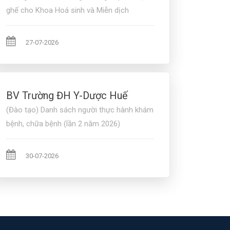
ghế cho Khoa Hoá sinh và Miễn dịch
27-07-2026
BV Trường ĐH Y-Dược Huế
(Đào tạo) Danh sách người thực hành khám
bệnh, chữa bệnh (lần 2 năm 2026)
30-07-2026