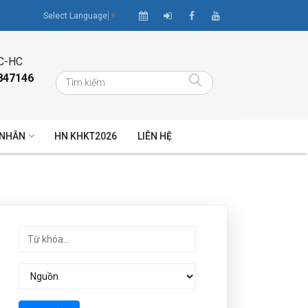
Select Language
▼
C-HC
847146
 NHÂN
HN KHKT2026
LIÊN HỆ