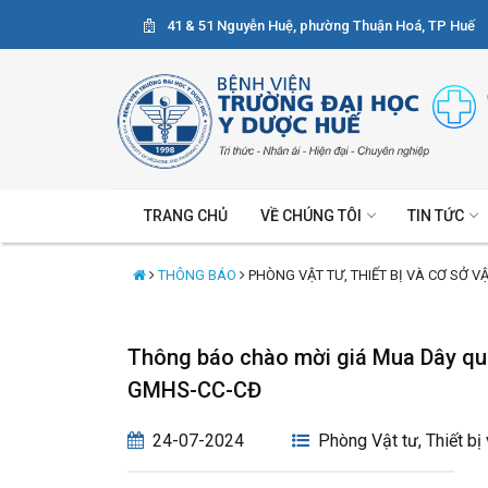
41 & 51 Nguyễn Huệ, phường Thuận Hoá, TP Huế
TRANG CHỦ
VỀ CHÚNG TÔI
TIN TỨC
THÔNG BÁO
PHÒNG VẬT TƯ, THIẾT BỊ VÀ CƠ SỞ V
Thông báo chào mời giá Mua Dây qua
GMHS-CC-CĐ
24-07-2024
Phòng Vật tư, Thiết bị