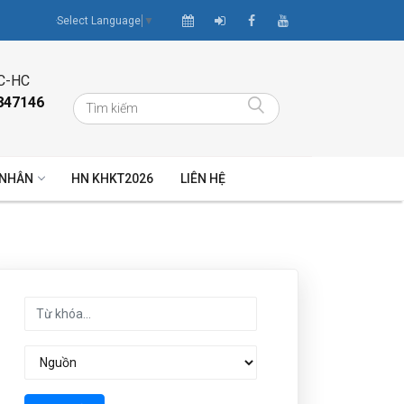
Select Language
▼
C-HC
847146
 NHÂN
HN KHKT2026
LIÊN HỆ