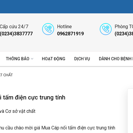
Cấp cứu 24/7
Hotline
Phòng T
(0234)3837777
0962871919
(0234)3
THÔNG BÁO
HOẠT ĐỘNG
DỊCH VỤ
DÀNH CHO BỆNH
ẬT CHẤT
 tấm điện cực trung tính
 và Cơ sở vật chất
u cầu chào mời giá Mua Cáp nối tấm điện cực trung tính