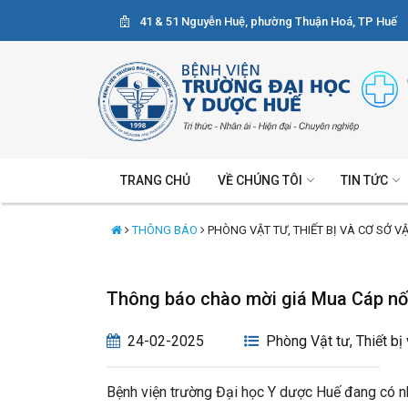
41 & 51 Nguyễn Huệ, phường Thuận Hoá, TP Huế
TRANG CHỦ
VỀ CHÚNG TÔI
TIN TỨC
THÔNG BÁO
PHÒNG VẬT TƯ, THIẾT BỊ VÀ CƠ SỞ V
Thông báo chào mời giá Mua Cáp nối
24-02-2025
Phòng Vật tư, Thiết bị
Bệnh viện trường Đại học Y dược Huế đang có nh