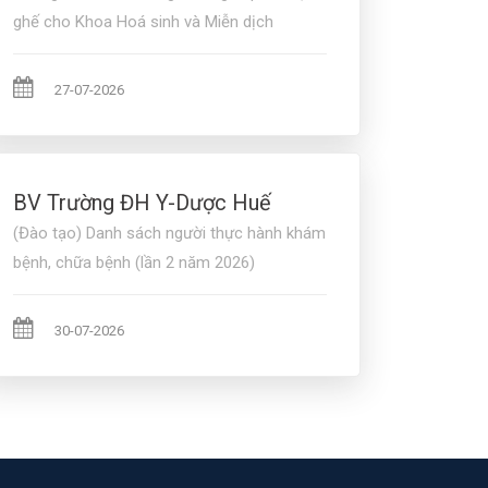
ghế cho Khoa Hoá sinh và Miễn dịch
27-07-2026
BV Trường ĐH Y-Dược Huế
(Đào tạo) Danh sách người thực hành khám
bệnh, chữa bệnh (lần 2 năm 2026)
30-07-2026