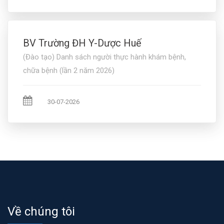
BV Trường ĐH Y-Dược Huế
(Đào tạo) Danh sách người thực hành khám bệnh,
chữa bệnh (lần 2 năm 2026)
30-07-2026
Về chúng tôi