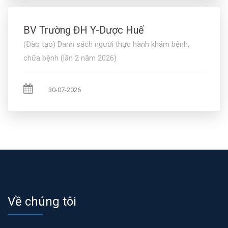
BV Trường ĐH Y-Dược Huế
(Đào tạo) Danh sách người thực hành khám bệnh,
chữa bệnh (lần 2 năm 2026)
30-07-2026
Về chúng tôi