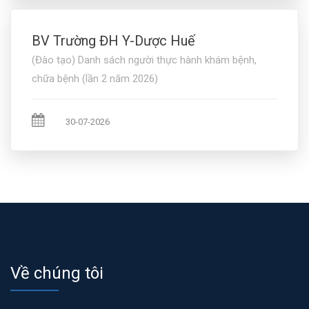
BV Trường ĐH Y-Dược Huế
(Đào tạo) Danh sách người thực hành khám bệnh,
chữa bệnh (lần 2 năm 2026)
30-07-2026
Về chúng tôi