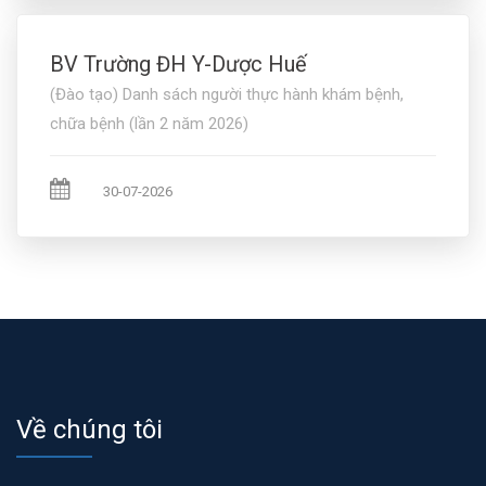
BV Trường ĐH Y-Dược Huế
(Đào tạo) Danh sách người thực hành khám bệnh,
chữa bệnh (lần 2 năm 2026)
30-07-2026
Về chúng tôi