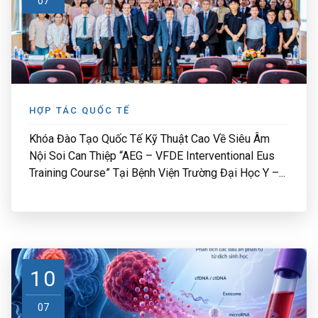
07
HỢP TÁC QUỐC TẾ
Khóa Đào Tạo Quốc Tế Kỹ Thuật Cao Về Siêu Âm
Nội Soi Can Thiệp “AEG – VFDE Interventional Eus
Training Course” Tại Bệnh Viện Trường Đại Học Y –...
10
07