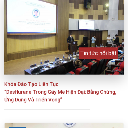
Tin tức nổi bật
Khóa Đào Tạo Liên Tục
“Desflurane Trong Gây Mê Hiện Đại: Bằng Chứng,
Ứng Dụng Và Triển Vọng”