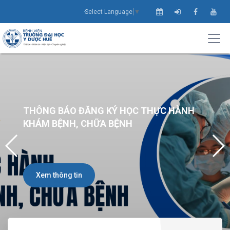
Select Language
▼
THÔNG BÁO ĐĂNG KÝ HỌC THỰC HÀNH
KHÁM BỆNH, CHỮA BỆNH
Xem thông tin