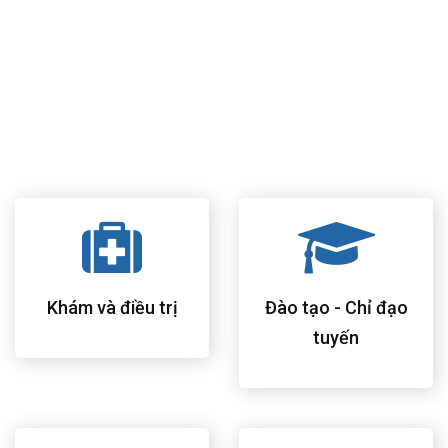
học giúp bệnh nhân cảm thấy thuận tiện và thoải mái nhất.
Khám bệnh theo mô hình phòng khám bác sĩ gia đình của
Hoa Kỳ, chăm sóc và theo dõi sức khỏe toàn diện cho tất cả
thành viên trong gia đình.
Đội ngũ bác sĩ, điều dưỡng và nhân viên bệnh viện có nhiều
kinh nghiệm, trình độ chuyên môn cao và hết lòng vì bệnh
nhân.
Khám và điều trị
Đào tạo - Chỉ đạo
tuyến