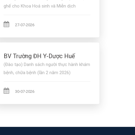
ghế cho Khoa Hoá sinh và Miễn dịch
27-07-2026
BV Trường ĐH Y-Dược Huế
(Đào tạo) Danh sách người thực hành khám
bệnh, chữa bệnh (lần 2 năm 2026)
30-07-2026