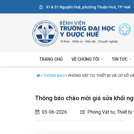
41 & 51 Nguyễn Huệ, phường Thuận Hoá, TP Huế
TRANG CHỦ
VỀ CHÚNG TÔI
TIN TỨC
THÔNG BÁO
PHÒNG VẬT TƯ, THIẾT BỊ VÀ CƠ SỞ V
Thông báo chào mời giá sửa khối ng
05-06-2026
Phòng Vật tư, Thiết bị