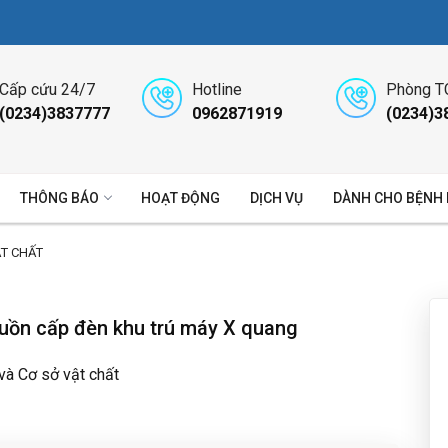
Cấp cứu 24/7
Hotline
Phòng T
(0234)3837777
0962871919
(0234)3
THÔNG BÁO
HOẠT ĐỘNG
DỊCH VỤ
DÀNH CHO BỆNH
ẬT CHẤT
uồn cấp đèn khu trú máy X quang
 và Cơ sở vật chất