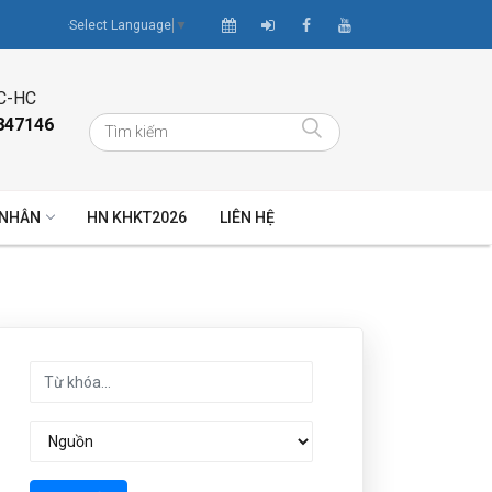
Select Language
▼
C-HC
847146
 NHÂN
HN KHKT2026
LIÊN HỆ