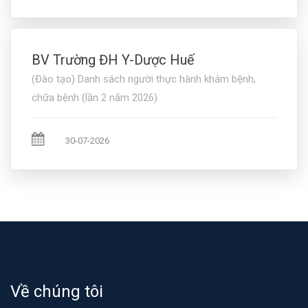
BV Trường ĐH Y-Dược Huế
(Đào tạo) Danh sách người thực hành khám bệnh,
chữa bệnh (lần 2 năm 2026)
30-07-2026
Về chúng tôi