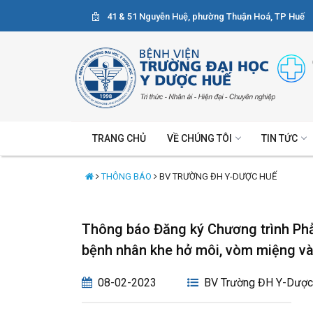
41 & 51 Nguyễn Huệ, phường Thuận Hoá, TP Huế
TRANG CHỦ
VỀ CHÚNG TÔI
TIN TỨC
THÔNG BÁO
BV TRƯỜNG ĐH Y-DƯỢC HUẾ
Thông báo Đăng ký Chương trình Ph
bệnh nhân khe hở môi, vòm miệng và 
08-02-2023
BV Trường ĐH Y-Dược