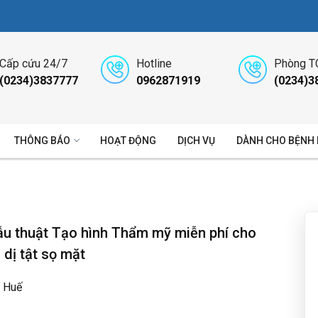
Cấp cứu 24/7
Hotline
Phòng T
(0234)3837777
0962871919
(0234)3
THÔNG BÁO
HOẠT ĐỘNG
DỊCH VỤ
DÀNH CHO BỆNH
ẫu thuật Tạo hình Thẩm mỹ miễn phí cho
dị tật sọ mặt
 Huế