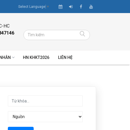
Select Language
▼
C-HC
847146
 NHÂN
HN KHKT2026
LIÊN HỆ