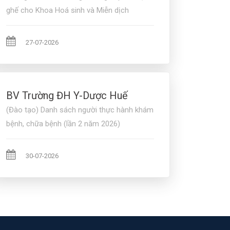
ghế cho Khoa Hoá sinh và Miễn dịch
27-07-2026
BV Trường ĐH Y-Dược Huế
(Đào tạo) Danh sách người thực hành khám
bệnh, chữa bệnh (lần 2 năm 2026)
30-07-2026