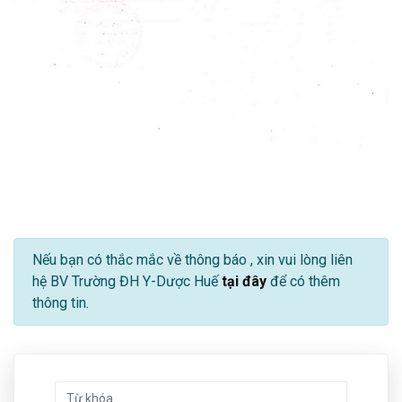
Nếu bạn có thắc mắc về thông báo
, xin vui lòng liên
hệ BV Trường ĐH Y-Dược Huế
tại đây
để có thêm
thông tin.