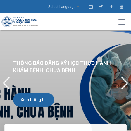
Select Language
▼
THÔNG BÁO ĐĂNG KÝ HỌC THỰC HÀNH
KHÁM BỆNH, CHỮA BỆNH
Xem thông tin