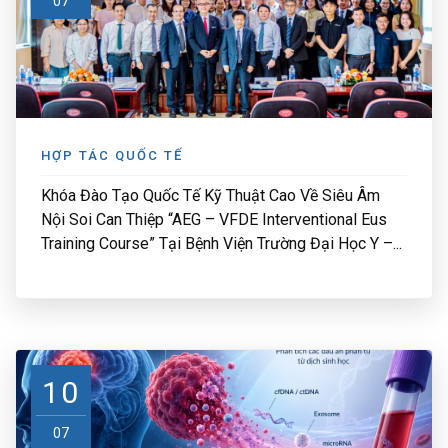
07
HỢP TÁC QUỐC TẾ
Khóa Đào Tạo Quốc Tế Kỹ Thuật Cao Về Siêu Âm
Nội Soi Can Thiệp “AEG – VFDE Interventional Eus
Training Course” Tại Bệnh Viện Trường Đại Học Y –...
10
07