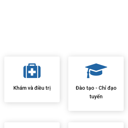
học giúp bệnh nhân cảm thấy thuận tiện và thoải mái nhất.
Khám bệnh theo mô hình phòng khám bác sĩ gia đình của
Hoa Kỳ, chăm sóc và theo dõi sức khỏe toàn diện cho tất cả
thành viên trong gia đình.
Đội ngũ bác sĩ, điều dưỡng và nhân viên bệnh viện có nhiều
kinh nghiệm, trình độ chuyên môn cao và hết lòng vì bệnh
nhân.
Khám và điều trị
Đào tạo - Chỉ đạo
tuyến