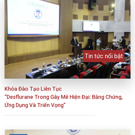
Tin tức nổi bật
Khóa Đào Tạo Liên Tục
“Desflurane Trong Gây Mê Hiện Đại: Bằng Chứng,
Ứng Dụng Và Triển Vọng”