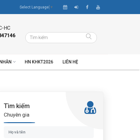
Select Language
▼
C-HC
847146
 NHÂN
HN KHKT2026
LIÊN HỆ
Tìm kiếm
Chuyên gia