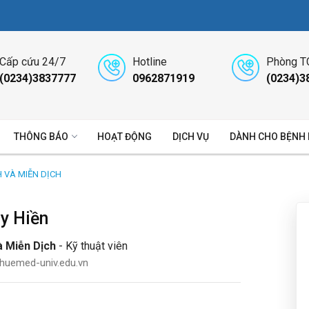
Cấp cứu 24/7
Hotline
Phòng T
(0234)3837777
0962871919
(0234)3
THÔNG BÁO
HOẠT ĐỘNG
DỊCH VỤ
DÀNH CHO BỆNH
 VÀ MIỄN DỊCH
úy Hiền
à Miễn Dịch
- Kỹ thuật viên
.huemed-univ.edu.vn