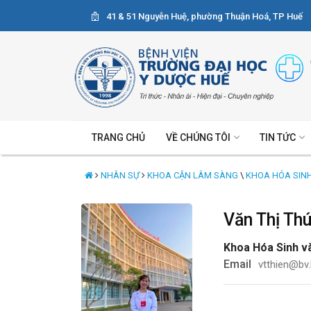
41 & 51 Nguyễn Huệ, phường Thuận Hoá, TP Huế
TRANG CHỦ
VỀ CHÚNG TÔI
TIN TỨC
NHÂN SỰ
KHOA CẬN LÂM SÀNG
\
KHOA HÓA SINH
Văn Thị Th
Khoa Hóa Sinh v
Email
vtthien@bv