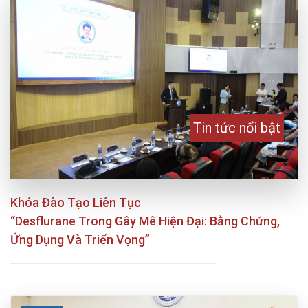
Tin tức nổi bật
Khóa Đào Tạo Liên Tục
“Desflurane Trong Gây Mê Hiện Đại: Bằng Chứng,
Ứng Dụng Và Triển Vọng”