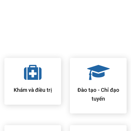
học giúp bệnh nhân cảm thấy thuận tiện và thoải mái nhất.
Khám bệnh theo mô hình phòng khám bác sĩ gia đình của
Hoa Kỳ, chăm sóc và theo dõi sức khỏe toàn diện cho tất cả
thành viên trong gia đình.
Đội ngũ bác sĩ, điều dưỡng và nhân viên bệnh viện có nhiều
kinh nghiệm, trình độ chuyên môn cao và hết lòng vì bệnh
nhân.
Khám và điều trị
Đào tạo - Chỉ đạo
tuyến