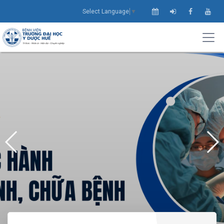
Select Language
▼
THÔNG BÁO ĐĂNG KÝ HỌC THỰC HÀNH
KHÁM BỆNH, CHỮA BỆNH
Xem thông tin