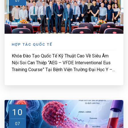
07
HỢP TÁC QUỐC TẾ
Khóa Đào Tạo Quốc Tế Kỹ Thuật Cao Về Siêu Âm
Nội Soi Can Thiệp “AEG – VFDE Interventional Eus
Training Course” Tại Bệnh Viện Trường Đại Học Y –...
10
07